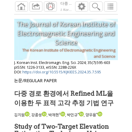
다중 경로 환경에서 Refined ML을 이용한
J. Korean Inst. Electromagn. Eng. Sci.
2024
;
35
The Journal of Korean Institute of
Electromagnetic Engineering and
Science
The Korean Institute of Electromagnetic Engineering
and Science
J. Korean Inst. Electromagn. Eng. Sci.
2024
;
35
(
7
):
595
-
603
pISSN: 1226-3133, eISSN: 2288-226X
DOI:
https://doi.org/10.5515/KJKIEES.2024.35.7.595
논문/REGULAR PAPER
다중 경로 환경에서 Refined ML을
이용한 두 표적 고각 추정 기법 연구
†
*
*
김지원
, 강종성
, 박재현
, 박민규
, 양우용
Study of Two-Target Elevation