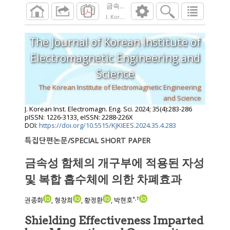
금속성 함체의 개구부에 적용된 자성 및 
J. Korean Inst. Electromagn. Eng. Sci.
2024
;
35
The Journal of Korean Institute of
Electromagnetic Engineering and
Science
The Korean Institute of Electromagnetic Engineering
and Science
J. Korean Inst. Electromagn. Eng. Sci.
2024
;
35
(
4
):
283
-
286
pISSN: 1226-3133, eISSN: 2288-226X
DOI:
https://doi.org/10.5515/KJKIEES.2024.35.4.283
특집단편논문/SPECIAL SHORT PAPER
금속성 함체의 개구부에 적용된 자성
및 복합 흡수체에 의한 차폐효과
*
,
†
권종화
, 형창희
, 황정환
, 박현호
Shielding Effectiveness Imparted