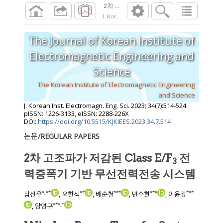
2차 고조파가 저감된 Class E/F3 전력
J. Korean Inst. Electromagn. Eng. Sci.
2023
;
34
The Journal of Korean Institute of
Electromagnetic Engineering and
Science
The Korean Institute of Electromagnetic Engineering
and Science
J. Korean Inst. Electromagn. Eng. Sci.
2023
;
34
(
7
):
514
-
524
pISSN: 1226-3133, eISSN: 2288-226X
DOI:
https://doi.org/10.5515/KJKIEES.2023.34.7.514
논문/REGULAR PAPERS
2차 고조파가 저감된 Class E/F
전
3
력증폭기 기반 무선전력전송 시스템
*
,
**
**
***
***
***
남선우
, 오한식
, 배순철
, 빈수현
, 이윤정
***
,
†
, 양영구