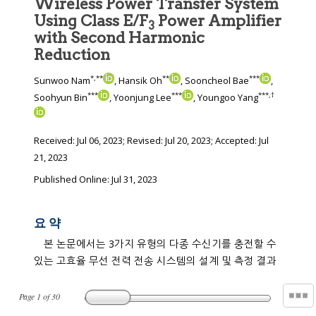
Wireless Power Transfer System
Using Class E/F
Power Amplifier
3
with Second Harmonic
Reduction
*
,
**
**
***
Sunwoo Nam
, Hansik Oh
, Sooncheol Bae
,
***
***
***
,
†
Soohyun Bin
, Yoonjung Lee
, Youngoo Yang
Received:
Jul 06, 2023
; Revised:
Jul 20, 2023
; Accepted:
Jul
21, 2023
Published Online: Jul 31, 2023
요 약
본 논문에서는 3가지 유형의 다종 수신기를 충전할 수
있는 고효율 무선 전력 전송 시스템의 설계 및 측정 결과
Page
1
of
30