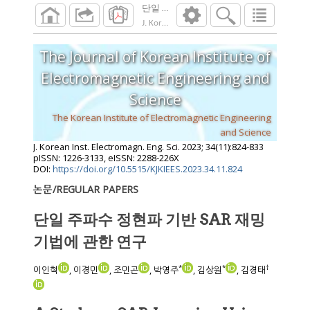
단일 주파수 정현파 기반 SAR 재밍 기법에
J. Korean Inst. Electromagn. Eng. Sci.
2023
;
34
The Journal of Korean Institute of
Electromagnetic Engineering and
Science
The Korean Institute of Electromagnetic Engineering
and Science
J. Korean Inst. Electromagn. Eng. Sci.
2023
;
34
(
11
):
824
-
833
pISSN: 1226-3133, eISSN: 2288-226X
DOI:
https://doi.org/10.5515/KJKIEES.2023.34.11.824
논문/REGULAR PAPERS
단일 주파수 정현파 기반 SAR 재밍
기법에 관한 연구
*
*
†
이인혁
, 이경민
, 조민곤
, 박영주
, 김상원
, 김경태