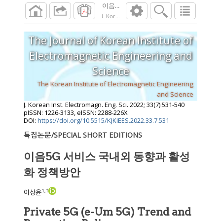
이음5G 서비스 국내외 동향과 활성화 정
J. Korean Inst. Electromagn. Eng. Sci.
2022
;
33
The Journal of Korean Institute of
Electromagnetic Engineering and
Science
The Korean Institute of Electromagnetic Engineering
and Science
J. Korean Inst. Electromagn. Eng. Sci.
2022
;
33
(
7
):
531
-
540
pISSN: 1226-3133, eISSN: 2288-226X
DOI:
https://doi.org/10.5515/KJKIEES.2022.33.7.531
특집논문/SPECIAL SHORT EDITIONS
이음5G 서비스 국내외 동향과 활성
화 정책방안
1
,
†
이상윤
Private 5G (e-Um 5G) Trend and