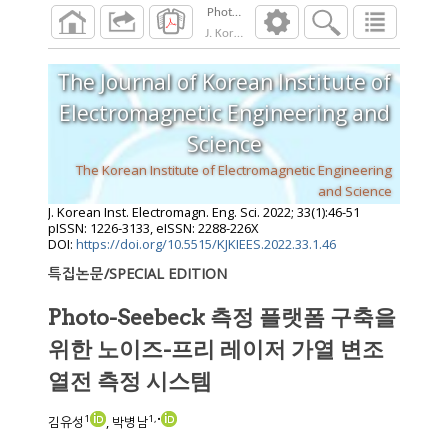
J. Korean Inst. Electromagn. Eng. Sci.
2022
;
33
The Journal of Korean Institute of
Electromagnetic Engineering and
Science
The Korean Institute of Electromagnetic Engineering
and Science
J. Korean Inst. Electromagn. Eng. Sci.
2022
;
33
(
1
):
46
-
51
pISSN: 1226-3133, eISSN: 2288-226X
DOI:
https://doi.org/10.5515/KJKIEES.2022.33.1.46
특집논문/SPECIAL EDITION
Photo-Seebeck 측정 플랫폼 구축을
위한 노이즈-프리 레이저 가열 변조
열전 측정 시스템
1
1
,
•
김유성
, 박병남