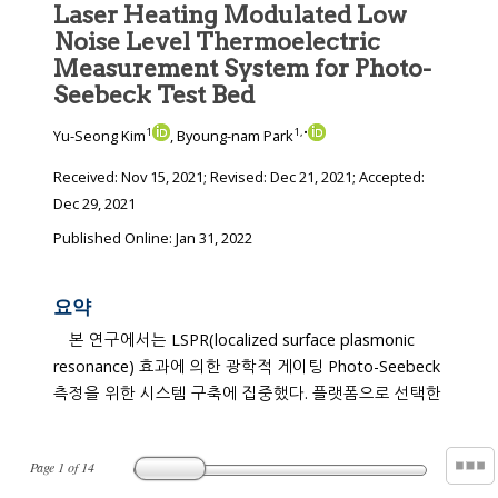
Laser Heating Modulated Low
Noise Level Thermoelectric
Measurement System for Photo-
Seebeck Test Bed
1
1
,
•
Yu-Seong Kim
, Byoung-nam Park
Received:
Nov 15, 2021
; Revised:
Dec 21, 2021
; Accepted:
Dec 29, 2021
Published Online: Jan 31, 2022
요약
본 연구에서는 LSPR(localized surface plasmonic
resonance) 효과에 의한 광학적 게이팅 Photo-Seebeck
측정을 위한 시스템 구축에 집중했다. 플랫폼으로 선택한
Page
1
of
14