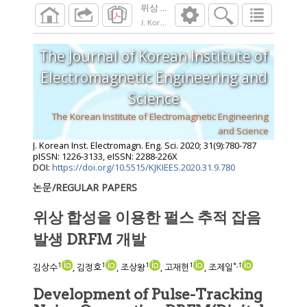
위상 합성을 이용한 펄스 추적 잡음발생 DR
J. Korean Inst. Electromagn. Eng. Sci.
2020
;
31
The Journal of Korean Institute of
Electromagnetic Engineering and
Science
The Korean Institute of Electromagnetic Engineering
and Science
J. Korean Inst. Electromagn. Eng. Sci.
2020
;
31
(
9
):
780
-
787
pISSN: 1226-3133, eISSN: 2288-226X
DOI:
https://doi.org/10.5515/KJKIEES.2020.31.9.780
논문/REGULAR PAPERS
위상 합성을 이용한 펄스 추적 잡음
발생 DRFM 개발
1
1
1
1
*
,
†
김상수
, 김정호
, 조상왕
, 고재헌
, 조제일
Development of Pulse-Tracking