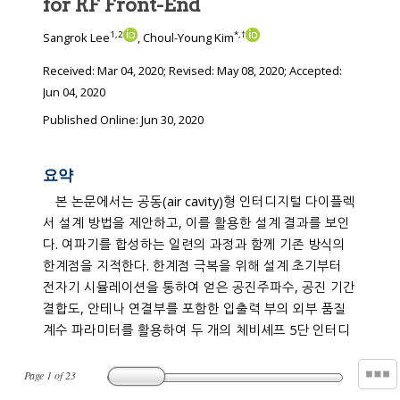
for RF Front-End
1
,
2
*
,
†
Sangrok Lee
, Choul-Young Kim
Received:
Mar 04, 2020
; Revised:
May 08, 2020
; Accepted:
Jun 04, 2020
Published Online: Jun 30, 2020
요약
본 논문에서는 공동(air cavity)형 인터디지털 다이플렉
서 설계 방법을 제안하고, 이를 활용한 설계 결과를 보인
다. 여파기를 합성하는 일련의 과정과 함께 기존 방식의
한계점을 지적한다. 한계점 극복을 위해 설계 초기부터
전자기 시뮬레이션을 통하여 얻은 공진주파수, 공진 기간
결합도, 안테나 연결부를 포함한 입출력 부의 외부 품질
계수 파라미터를 활용하여 두 개의 체비셰프 5단 인터디
Page
1
of
23