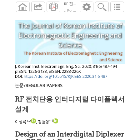
RF 전치단용 인터디지털 다이플렉서 설계
J. Korean Inst. Electromagn. Eng. Sci.
2020
;
31
The Journal of Korean Institute of
Electromagnetic Engineering and
Science
The Korean Institute of Electromagnetic Engineering
and Science
J. Korean Inst. Electromagn. Eng. Sci.
2020
;
31
(
6
):
487
-
494
pISSN: 1226-3133, eISSN: 2288-226X
DOI:
https://doi.org/10.5515/KJKIEES.2020.31.6.487
논문/REGULAR PAPERS
RF 전치단용 인터디지털 다이플렉서
설계
1
,
2
*
,
†
이상록
, 김철영
Design of an Interdigital Diplexer