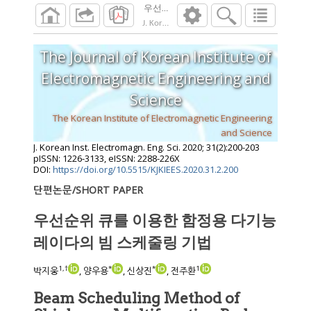
우선순위 큐를 이용한 함정용 다기능 레이
J. Korean Inst. Electromagn. Eng. Sci.
2020
;
31
The Journal of Korean Institute of
Electromagnetic Engineering and
Science
The Korean Institute of Electromagnetic Engineering
and Science
J. Korean Inst. Electromagn. Eng. Sci.
2020
;
31
(
2
):
200
-
203
pISSN: 1226-3133, eISSN: 2288-226X
DOI:
https://doi.org/10.5515/KJKIEES.2020.31.2.200
단편논문/SHORT PAPER
우선순위 큐를 이용한 함정용 다기능
레이다의 빔 스케줄링 기법
1
,
†
*
*
1
박지웅
, 양우용
, 신상진
, 전주환
Beam Scheduling Method of