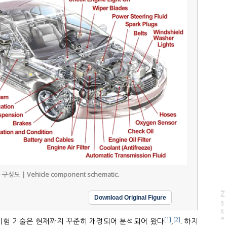
성도 | Vehicle component schematic.
N
e
x
t
a
g
Download Original Figure
[1]
[2]
 시험 기술은 현재까지 꾸준히 개정되어 분석되어 왔다
,
. 하지