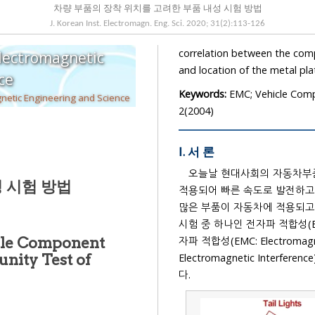
차량 부품의 장착 위치를 고려한 부품 내성 시험 방법
J. Korean Inst. Electromagn. Eng. Sci.
2020
;
31
(
2
):
113
-
126
correlation between the component immunity test and vehicle immunity test for the size
Electromagnetic
and location of the m
cience
Keywords:
EMC; Vehicle Comp
The Korean Institute of Electromagnetic Engineering and Science
2(2004)
Ⅰ. 서 론
오늘날 현대사회의 자동차부품
 시험 방법
많은 부품이 자동차에 적용되고, 부품의 발전에 따라 보다 엄격
시험 중 하나인 전자파 적합성(EMC: Elect
cle Component
자파 적합성(EMC: Electromag
Electromagnetic Interferen
다.