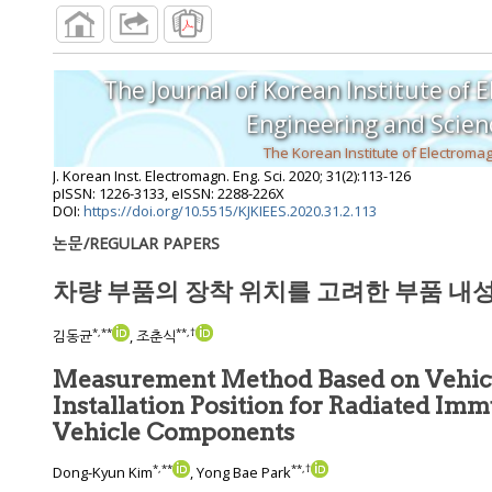
The Journal of Korean Institute of 
Engineering and S
J. Korean Inst. Electromagn. Eng. Sci.
2020
;
31
(
2
):
113
-
126
pISSN: 1226-3133, eISSN: 2288-226X
DOI:
https://doi.org/10.5515/KJKIEES.2020.31.2.113
논문/REGULAR PAPERS
차량 부품의 장착 위치를 고려한 부품 내성
*
,
**
**
,
†
김동균
, 조춘식
Measurement Method Based on Vehi
Installation Position for Radiated Immunity Test of
Vehicle Components
*
,
**
**
,
†
Dong-Kyun Kim
, Yong Bae Park