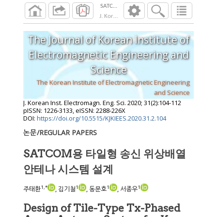
SATCOM용 타일형 송신 위상배열안테나 
J. Korean Inst. Electromagn. Eng. Sci.
2020
;
31
The Journal of Korean Institute of
Electromagnetic Engineering and
Science
The Korean Institute of Electromagnetic Engineering
and Science
J. Korean Inst. Electromagn. Eng. Sci.
2020
;
31
(
2
):
104
-
112
pISSN: 1226-3133, eISSN: 2288-226X
DOI:
https://doi.org/10.5515/KJKIEES.2020.31.2.104
논문/REGULAR PAPERS
SATCOM용 타일형 송신 위상배열
안테나 시스템 설계
1
,
*
1
1
1
주태환
, 김기철
, 동문호
, 서종우
Design of Tile-Type Tx-Phased