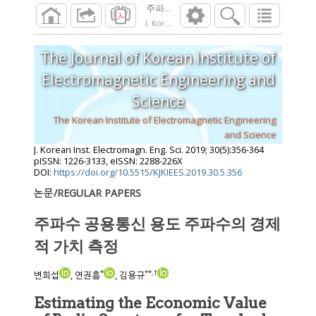
주파수 공용통신 용도 주파수의 경제적 가
J. Korean Inst. Electromagn. Eng. Sci.
2019
;
30
The Journal of Korean Institute of
Electromagnetic Engineering and
Science
The Korean Institute of Electromagnetic Engineering
and Science
J. Korean Inst. Electromagn. Eng. Sci.
2019
;
30
(
5
):
356
-
364
pISSN: 1226-3133, eISSN: 2288-226X
DOI:
https://doi.org/10.5515/KJKIEES.2019.30.5.356
논문/REGULAR PAPERS
주파수 공용통신 용도 주파수의 경제
적 가치 측정
*
**
,
†
변희섭
, 연권흠
, 김용규
Estimating the Economic Value