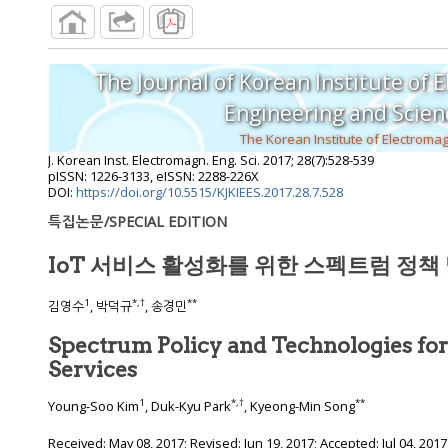
The Journal of Korean Institute of 
Engineering and S
J. Korean Inst. Electromagn. Eng. Sci.
2017
;
28
(
7
):
528
-
539
pISSN: 1226-3133, eISSN: 2288-226X
DOI:
https://doi.org/10.5515/KJKIEES.2017.28.7.528
특집논문/SPECIAL EDITION
IoT 서비스 활성화를 위한 스펙트럼 정책
1
*
,
†
**
김영수
, 박덕규
, 송경민
Spectrum Policy and Technologies fo
Services
1
*
,
†
**
Young-Soo Kim
, Duk-Kyu Park
, Kyeong-Min Song
Received:
May 08, 2017
; Revised:
Jun 19, 2017
; Accepted:
Jul 04, 2017