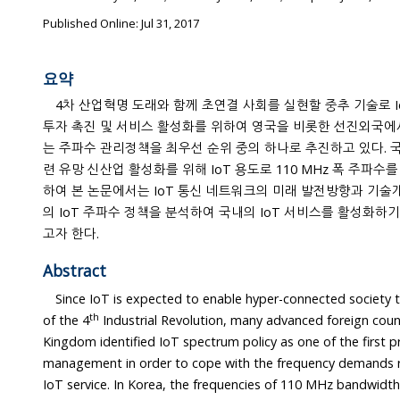
Published Online: Jul 31, 2017
요약
4차 산업혁명 도래와 함께 초연결 사회를 실현할 중추 기술로 I
투자 촉진 및 서비스 활성화를 위하여 영국을 비롯한 선진외국에서는 IoT 서비스 수요에 대응하
는 주파수 관리정책을 최우선 순위 중의 하나로 추진하고 있다. 국내에서도
련 유망 신산업 활성화를 위해 IoT 용도로 110 MHz 폭 주파수
하여 본 논문에서는 IoT 통신 네트워크의 미래 발전방향과 기술개발 방향을 제시하고, 선진외국
의 IoT 주파수 정책을 분석하여 국내의 IoT 서비스를 활성화하기 위한 스
고자 한다.
Abstract
Since IoT is expected to enable hyper-connected society to be 
th
of the 4
Industrial Revolution, many advanced foreign countries as well as United
Kingdom identified IoT spectrum policy as one of the first priority in spectrum
management in order to cope with the frequency demands required for the promotion of
IoT service. In Korea, the frequencies of 110 MHz bandwidth has been also supplied