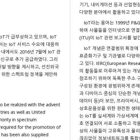
기기, 내비게이션 등과 산업현장
다양한 분야에서 활용하고 있다
IoT라는 용어는 1999년 P&
하여 사물들을 인터넷으로 연결하는 것을 미래 비전으로 제시하면서, 2005년에 국제통신연합
oT가 급부상하고 있으며, IoT
IoT 개념은 연결범위 획정에
 2016년 7월에 IoT 관
표준화기구 및 기관별로 다양하게 정의하고 있으나, 일반적
를 신규로 추가 공급하였다. 그리
고 있다. IERC(European Resea
의 활동들로 이루어져 있는 개념
펙트럼 정책을 제안하
창조하기 위하여 독특한 주소 구조를 가지고 다른 사물들간에 상통
구성된 환경에 광범위하게 존재한
과 디바이스 중심의 단순한 개념에서 점점 진화하여, 디바이스, 인터넷기술, 그리고 사람(사물,
데이터 등)이 보안, 프라이버시, 신뢰도 문제를 해결
realized with the advent
상호운용성을 위한 완전한 생태
는 IoT를 실세계와 가상세계에 존재하는 사람, 사물, 공간, 데이터 등 모든 것들이 인터넷으로 상
호 연결되어 서로 소통하고 작용하는 지
상의 사물들이 고유특성과 물리
끊김없이 정보네트워크를 통합하는 표준과 상호운용 통신 프로토콜을