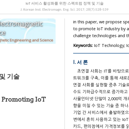
IoT 서비스 활성화를 위한 스펙트럼 정책 및 기술
J. Korean Inst. Electromagn. Eng. Sci.
2017
;
28
(
7
):
528
-
539
in this paper, we propose spectrum policy and the research and innovation trends on IoT
Electromagnetic
to promote IoT industry by 
cience
The Korean Institute of Electromagnetic Engineering and Science
Keywords:
IoT Technology; 
I. 서 론
초연결 사회는 IT를 바탕으로
 및 기술
트워크를 구축, 이를 통해 새로운 가치와 혁신의 창출
연결 사회를 실현할 중추 기술로
수도 기하급수적으
r Promoting IoT
사물인터넷 단말이 2,000억 개
향을 미칠 수 
기업 간 서비스에서 출발하였으나
변에서 흔히 사용하고 있는 IoT 서비스들은 RFID(Radio Frequency Id
카드, 편의점에서 가격정보를 읽는 바코드, 택배 배송추적, 