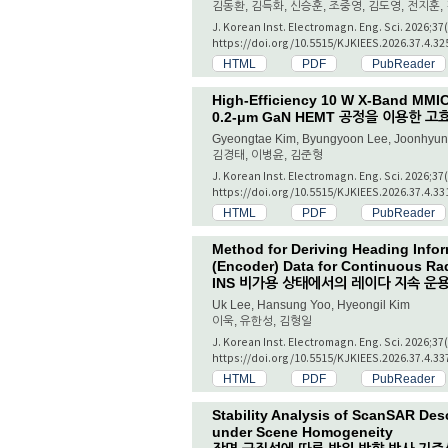
김동환, 김득화, 신승훈, 조중영, 김도영, 전지훈,
J. Korean Inst. Electromagn. Eng. Sci. 2026;37
https://doi.org/10.5515/KJKIEES.2026.37.4.32
HTML
PDF
PubReader
High-Efficiency 10 W X-Band MMI
0.2-μm GaN HEMT 공정을 이용한 고
Gyeongtae Kim, Byungyoon Lee, Joonhyun
김경태, 이병윤, 김준형
J. Korean Inst. Electromagn. Eng. Sci. 2026;37
https://doi.org/10.5515/KJKIEES.2026.37.4.33
HTML
PDF
PubReader
Method for Deriving Heading Info
(Encoder) Data for Continuous Rad
INS 비가용 상태에서의 레이다 지속 운용
Uk Lee, Hansung Yoo, Hyeongil Kim
이욱, 유한성, 김형일
J. Korean Inst. Electromagn. Eng. Sci. 2026;37
https://doi.org/10.5515/KJKIEES.2026.37.4.33
HTML
PDF
PubReader
Stability Analysis of ScanSAR De
under Scene Homogeneity