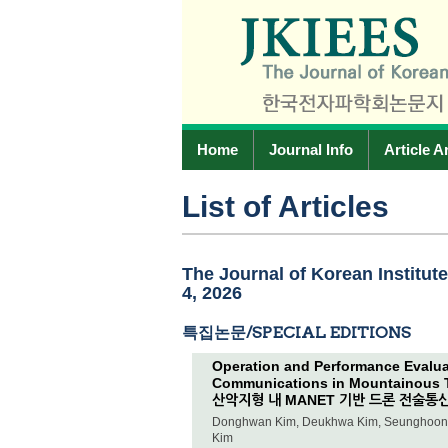
Home
Journal Info
Article A
List of Articles
The Journal of Korean Institut
4, 2026
특집논문/SPECIAL EDITIONS
Operation and Performance Evalua
Communications in Mountainous T
산악지형 내 MANET 기반 드론 전술통신
Donghwan Kim, Deukhwa Kim, Seunghoon S
Kim