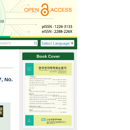
Select Language
▼
Book Cover
7, No.