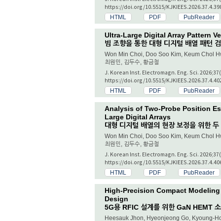
https://doi.org/10.5515/KJKIEES.2026.37.4.39
HTML
PDF
PubReader
Ultra-Large Digital Array Pattern V
빔 조향을 통한 대형 디지털 배열 패턴 
Won Min Choi, Doo Soo Kim, Keum Chol 
최원민, 김두수, 황금철
J. Korean Inst. Electromagn. Eng. Sci. 2026;37
https://doi.org/10.5515/KJKIEES.2026.37.4.40
HTML
PDF
PubReader
Analysis of Two-Probe Position Es
Large Digital Arrays
대형 디지털 배열의 현장 보정을 위한 두
Won Min Choi, Doo Soo Kim, Keum Chol 
최원민, 김두수, 황금철
J. Korean Inst. Electromagn. Eng. Sci. 2026;37
https://doi.org/10.5515/KJKIEES.2026.37.4.40
HTML
PDF
PubReader
High-Precision Compact Modeling
Design
5G용 RFIC 설계를 위한 GaN HEMT
Heesauk Jhon, Hyeonjeong Go, Kyoung-H