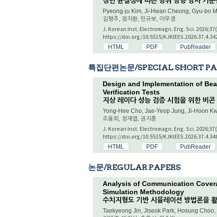
장면 균질성에 따른 방위 방향 방사 기준선 
Pyeong-ju Kim, Ji-Hwan Cheong, Gyu-bo 
김평주, 정지환, 민규보, 이우경
J. Korean Inst. Electromagn. Eng. Sci. 2026;37
https://doi.org/10.5515/KJKIEES.2026.37.4.34
HTML
PDF
PubReader
특집단편논문/SPECIAL SHORT PA
Design and Implementation of Bea
Verification Tests
지상 레이다 성능 검증 시험을 위한 비콘
Yong-Hee Cho, Jae-Yeop Jung, Ji-Hoon K
조용희, 정재엽, 권지훈
J. Korean Inst. Electromagn. Eng. Sci. 2026;37
https://doi.org/10.5515/KJKIEES.2026.37.4.34
HTML
PDF
PubReader
논문/REGULAR PAPERS
Analysis of Communication Covera
Simulation Methodology
수치지형도 기반 시뮬레이션 방법론을 활
Taekyeong Jin, Jiseok Park, Hosung Cho