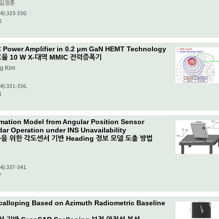
 김정훈
(4):325-330.
5
C Power Amplifier in 0.2 μm GaN HEMT Technology
효율 10 W X-대역 MMIC 전력증폭기
g Kim
(4):331-336.
1
rmation Model from Angular Position Sensor
ar Operation under INS Unavailability
을 위한 각도센서 기반 Heading 정보 모델 도출 방법
(4):337-341.
7
scalloping Based on Azimuth Radiometric Baseline