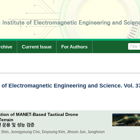
rchive
Current Issue
For Authors
e of Electromagnetic Engineering and Science. Vol. 3
tion of MANET-Based Tactical Drone
errain
 운용 및 성능 검증
hin, Joongyoung Cho, Doyoung Kim, Jihoon Jun, Junghoon