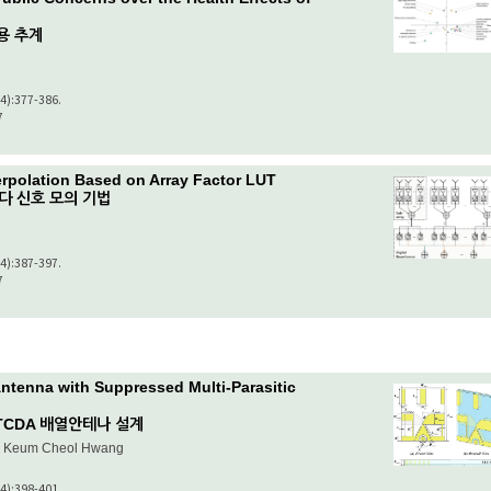
용 추계
(4):377-386.
7
erpolation Based on Array Factor LUT
다 신호 모의 기법
(4):387-397.
7
ntenna with Suppressed Multi-Parasitic
 TCDA 배열안테나 설계
e, Keum Cheol Hwang
(4):398-401.