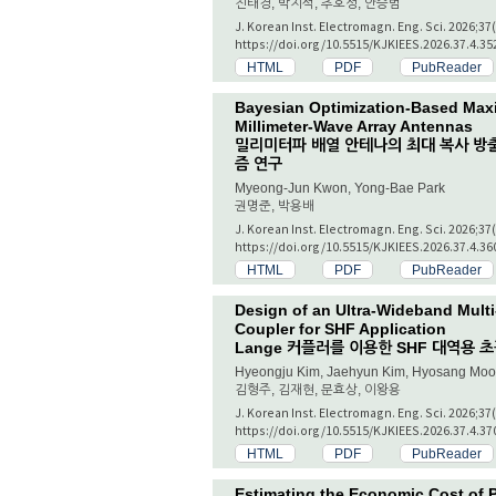
진태경, 박지석, 추호성, 안승범
J. Korean Inst. Electromagn. Eng. Sci. 2026;37
https://doi.org/10.5515/KJKIEES.2026.37.4.35
HTML
PDF
PubReader
Bayesian Optimization-Based Max
Millimeter-Wave Array Antennas
밀리미터파 배열 안테나의 최대 복사 방
즘 연구
Myeong-Jun Kwon, Yong-Bae Park
권명준, 박용배
J. Korean Inst. Electromagn. Eng. Sci. 2026;37
https://doi.org/10.5515/KJKIEES.2026.37.4.36
HTML
PDF
PubReader
Design of an Ultra-Wideband Multi
Coupler for SHF Application
Lange 커플러를 이용한 SHF 대역용 
Hyeongju Kim, Jaehyun Kim, Hyosang Mo
김형주, 김재현, 문효상, 이왕용
J. Korean Inst. Electromagn. Eng. Sci. 2026;37
https://doi.org/10.5515/KJKIEES.2026.37.4.37
HTML
PDF
PubReader
Estimating the Economic Cost of P