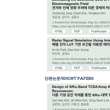
Electromagnetic Field
전자파 인체 영향 우려에 따른 경제적 비
Yunjeong Jang, Dami Kim, Yongkyu Kim
장윤정, 김다미, 김용규
J. Korean Inst. Electromagn. Eng. Sci. 2026;37
https://doi.org/10.5515/KJKIEES.2026.37.4.37
HTML
PDF
PubReader
Radar Signal Simulation Using Int
배열 인자 LUT 기반 보간을 이용한 레이
In-Ho Park, Dae-Kyo Jeong
박인호, 정대교
J. Korean Inst. Electromagn. Eng. Sci. 2026;37
https://doi.org/10.5515/KJKIEES.2026.37.4.38
HTML
PDF
PubReader
단편논문/SHORT PAPERS
Design of X/Ku-Band TCDA Array A
Resonances
다중 기생 공진 억제를 통한 X/Ku-대역
Jun Hee Kim, Jin Woo Kim, Jong Seon Le
김준희, 김진우, 이종선, 황금철
J. Korean Inst. Electromagn. Eng. Sci. 2026;37