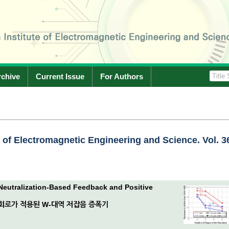
rchive
Current Issue
For Authors
e of Electromagnetic Engineering and Science. Vol. 3
Neutralization-Based Feedback and Positive
회로가 적용된 W-대역 저잡음 증폭기