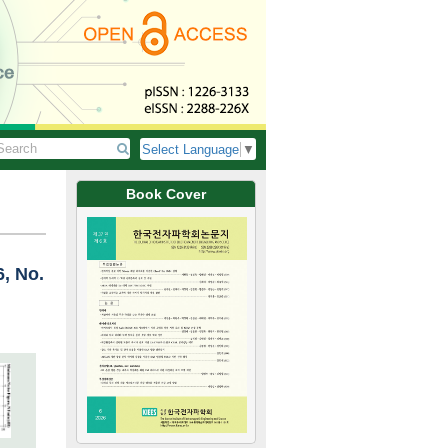
Select Language
▼
Book Cover
6, No.