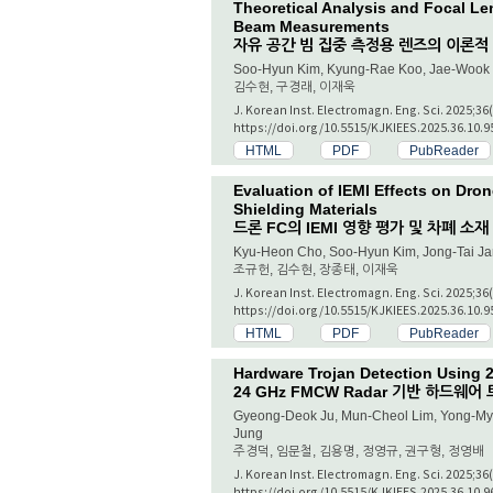
Theoretical Analysis and Focal Le
Beam Measurements
자유 공간 빔 집중 측정용 렌즈의 이론적
Soo-Hyun Kim, Kyung-Rae Koo, Jae-Wook
김수현, 구경래, 이재욱
J. Korean Inst. Electromagn. Eng. Sci. 2025;36
https://doi.org/10.5515/KJKIEES.2025.36.10.9
HTML
PDF
PubReader
Evaluation of IEMI Effects on Dron
Shielding Materials
드론 FC의 IEMI 영향 평가 및 차폐 소재
Kyu-Heon Cho, Soo-Hyun Kim, Jong-Tai J
조규헌, 김수현, 장종태, 이재욱
J. Korean Inst. Electromagn. Eng. Sci. 2025;36
https://doi.org/10.5515/KJKIEES.2025.36.10.9
HTML
PDF
PubReader
Hardware Trojan Detection Using
24 GHz FMCW Radar 기반 하드웨
Gyeong-Deok Ju, Mun-Cheol Lim, Yong-My
Jung
주경덕, 임문철, 김용명, 정영규, 권구형, 정영배
J. Korean Inst. Electromagn. Eng. Sci. 2025;36
https://doi.org/10.5515/KJKIEES.2025.36.10.9