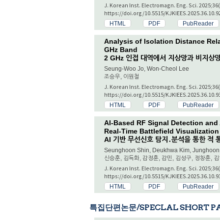
J. Korean Inst. Electromagn. Eng. Sci. 2025;36
https://doi.org/10.5515/KJKIEES.2025.36.10.9
HTML
PDF
PubReader
Analysis of Isolation Distance Rel
GHz Band
2 GHz 인접 대역에서 지상망과 비지상
Seung-Woo Jo, Won-Cheol Lee
조승우, 이원철
J. Korean Inst. Electromagn. Eng. Sci. 2025;36
https://doi.org/10.5515/KJKIEES.2025.36.10.9
HTML
PDF
PubReader
AI-Based RF Signal Detection and
Real-Time Battlefield Visualization
AI 기반 무선신호 탐지․분석을 통한 적 
Seunghoon Shin, Deukhwa Kim, Junghoon 
신승훈, 김득화, 감정훈, 감민, 김성구, 정창훈, 
J. Korean Inst. Electromagn. Eng. Sci. 2025;36
https://doi.org/10.5515/KJKIEES.2025.36.10.9
HTML
PDF
PubReader
특집단편논문/SPECLAL SHORT P