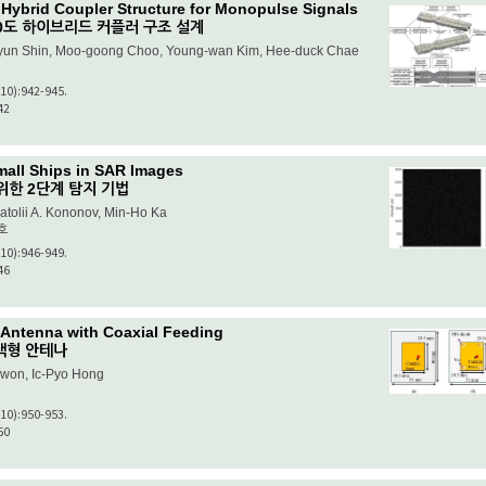
° Hybrid Coupler Structure for Monopulse Signals
0도 하이브리드 커플러 구조 설계
yun Shin, Moo-goong Choo, Young-wan Kim, Hee-duck Chae
(10):942-945.
42
mall Ships in SAR Images
위한 2단계 탐지 기법
tolii A. Kononov, Min-Ho Ka
호
(10):946-949.
46
 Antenna with Coaxial Feeding
선택형 안테나
won, Ic-Pyo Hong
(10):950-953.
50