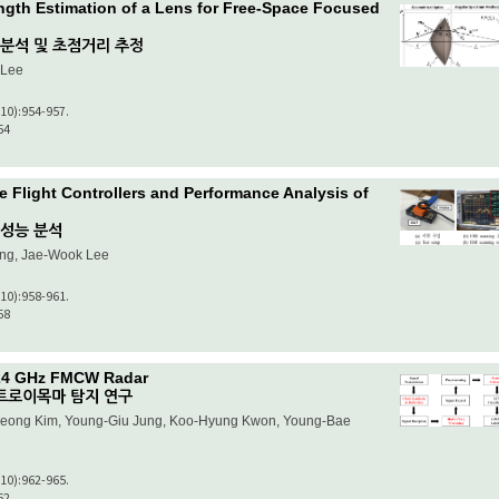
ngth Estimation of a Lens for Free-Space Focused
 분석 및 초점거리 추정
 Lee
(10):954-957.
54
e Flight Controllers and Performance Analysis of
 성능 분석
ang, Jae-Wook Lee
(10):958-961.
58
 24 GHz FMCW Radar
어 트로이목마 탐지 연구
eong Kim, Young-Giu Jung, Koo-Hyung Kwon, Young-Bae
(10):962-965.
62