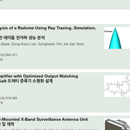
ysis of a Radome Using Ray Tracing, Simulation,
 통한 레이돔 전자파 성능 분석
 Baek, Dong-Kyun Lee, Sunghwan Yim, Ick-Jae Yoon
(10):966-977.
66
lifier with Optimized Output Matching
GaN 도허티 증폭기 소형화 설계
(10):978-983.
78
el-Mounted X-Band Surveillance Antenna Unit
 및 제작