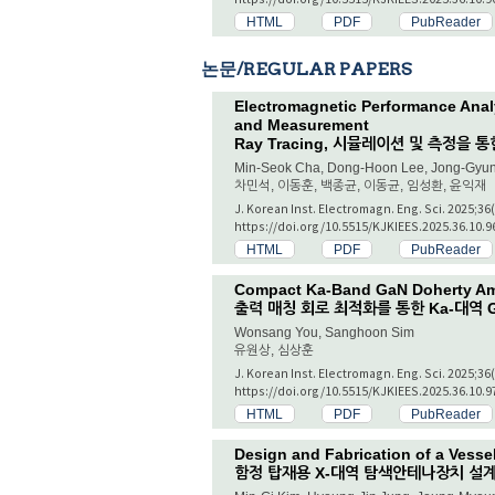
HTML
PDF
PubReader
논문/REGULAR PAPERS
Electromagnetic Performance Anal
and Measurement
Ray Tracing, 시뮬레이션 및 측정을
Min-Seok Cha, Dong-Hoon Lee, Jong-Gyun
차민석, 이동훈, 백종균, 이동균, 임성환, 윤익재
J. Korean Inst. Electromagn. Eng. Sci. 2025;36
https://doi.org/10.5515/KJKIEES.2025.36.10.9
HTML
PDF
PubReader
Compact Ka-Band GaN Doherty Amp
출력 매칭 회로 최적화를 통한 Ka-대역 
Wonsang You, Sanghoon Sim
유원상, 심상훈
J. Korean Inst. Electromagn. Eng. Sci. 2025;36
https://doi.org/10.5515/KJKIEES.2025.36.10.9
HTML
PDF
PubReader
Design and Fabrication of a Vess
함정 탑재용 X-대역 탐색안테나장치 설계