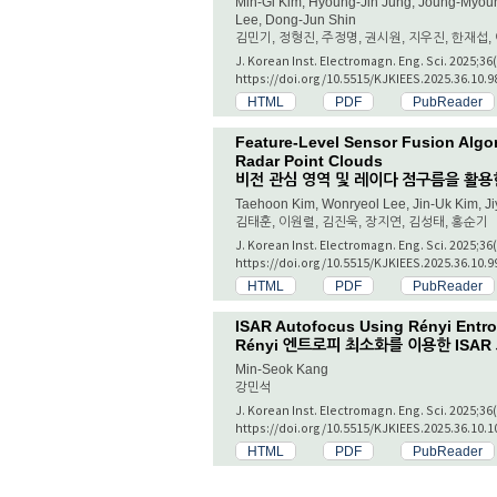
Min-Gi Kim, Hyoung-Jin Jung, Joung-Myou
Lee, Dong-Jun Shin
김민기, 정형진, 주정명, 권시원, 지우진, 한재섭,
J. Korean Inst. Electromagn. Eng. Sci. 2025;36
https://doi.org/10.5515/KJKIEES.2025.36.10.9
HTML
PDF
PubReader
Feature-Level Sensor Fusion Algor
Radar Point Clouds
비전 관심 영역 및 레이다 점구름을 활용
Taehoon Kim, Wonryeol Lee, Jin-Uk Kim, J
김태훈, 이원렬, 김진욱, 장지연, 김성태, 홍순기
J. Korean Inst. Electromagn. Eng. Sci. 2025;36
https://doi.org/10.5515/KJKIEES.2025.36.10.9
HTML
PDF
PubReader
ISAR Autofocus Using Rényi Entro
Rényi 엔트로피 최소화를 이용한 ISAR
Min-Seok Kang
강민석
J. Korean Inst. Electromagn. Eng. Sci. 2025;36
https://doi.org/10.5515/KJKIEES.2025.36.10.1
HTML
PDF
PubReader