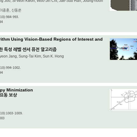
ng Joo, Si-Won Kwon, Woo-Jin Chi, Jae-Sub Han, Joung-hoon
 이종훈, 신동준
(10):984-993.
84
ithm Using Vision-Based Regions of Interest and
한 특성 레벨 센서 퓨전 알고리즘
iyeon Jang, Sung-Tai Kim, Sun K. Hong
(10):994-1002.
94
py Minimization
 요동 보상
(10):1003-1009.
003